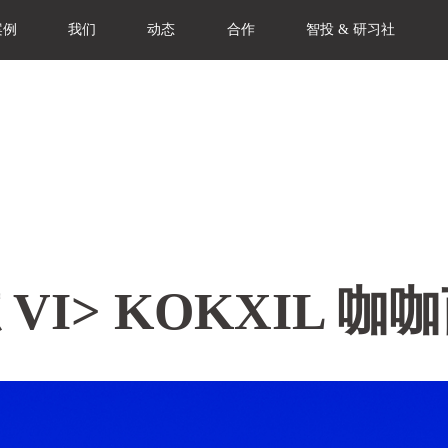
案例
我们
动态
合作
智投 & 研习社
VI>
KOKXIL 咖