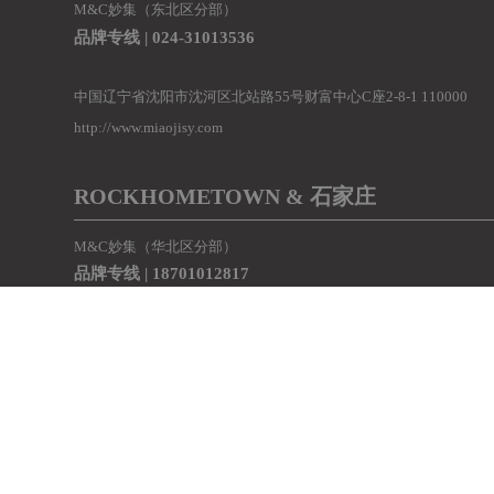
M&C妙集（东北区分部）
品牌专线 |
024-31013536
中国辽宁省沈阳市沈河区北站路55号财富中心C座2-8-1 110000
http://www.miaojisy.com
ROCKHOMETOWN & 石家庄
M&C妙集（华北区分部）
品牌专线 |
18701012817
河北石家庄市裕华区尚东绿洲11号楼1102 050000
http://www.miaojibrand.com
e-mail:weijiegraphicer@163.com
Copyright 2025 M&C BRAND &
京ICP备11047187号-1