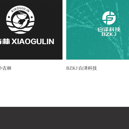
n 小古林
BZKJ 白泽科技