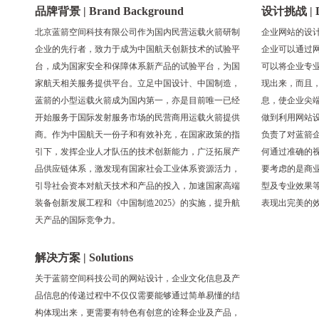
品牌背景 | Brand Background
设计挑战 | De
北京蓝箭空间科技有限公司作为国内民营运载火箭研制
企业网站的设
企业的先行者，致力于成为中国航天创新技术的试验平
企业可以通过
台，成为国家安全和保障体系新产品的试验平台，为国
可以将企业专
家航天相关服务提供平台。立足中国设计、中国制造，
现出来，而且
蓝箭的小型运载火箭成为国内第一，亦是目前唯一已经
息，使企业尖
开始服务于国际发射服务市场的民营商用运载火箭提供
做到利用网站
商。作为中国航天一份子和有效补充，在国家政策的指
负责了对蓝箭
引下，发挥企业人才队伍的技术创新能力，广泛拓展产
何通过准确的
品供应链体系，激发现有国家社会工业体系资源活力，
要考虑的是商
引导社会资本对航天技术和产品的投入，加速国家高端
型及专业效果
装备创新发展工程和《中国制造2025》的实施，提升航
表现出完美的
天产品的国际竞争力。
解决方案 | Solutions
关于蓝箭空间科技公司的网站设计，企业文化信息及产
品信息的传递过程中不仅仅需要能够通过简单易懂的结
构体现出来，更需要有特色有创意的诠释企业及产品，