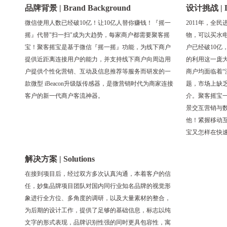
品牌背景 | Brand Background
设计挑战 | De
微信使用人数已经破10亿！让10亿人替你赚钱！『摇一
2011年，全
摇』代替"扫一扫"成为大趋势，每家商户都需要聚客摇
物，可以买水
宝！聚客摇宝是基于微信『摇一摇』功能，为线下商户
户已经破10亿
提供近距离连接用户的能力，并支持线下商户向周边用
的利用这一庞大资源
户提供个性化营销、互动及信息推荐等服务而研发的一
商户均面临着“
款微型 iBeacon升级版传感器，是微营销时代为商家连接
题，市场上缺
客户的新一代商户客流神器。
介。聚客摇宝一
景交互营销与
他！紧握移动互
宝又怎样在快
解决方案 | Solutions
在接到项目后，经过双方多次认真沟通，本着客户的信
任，妙集品牌项目团队对国内同行业知名品牌的视觉形
象进行全方位、多角度的调研，以及大量素材的整合，
为后期的设计工作，提供了足够的基础信息，标志以纯
文字的形式表现，品牌识别性强的同时更具包容性，寓